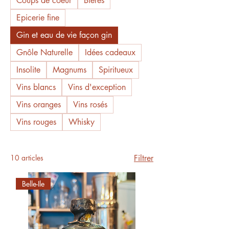
Coups de coeur
Bières
Epicerie fine
Gin et eau de vie façon gin
Gnôle Naturelle
Idées cadeaux
Insolite
Magnums
Spiritueux
Vins blancs
Vins d'exception
Vins oranges
Vins rosés
Vins rouges
Whisky
10 articles
Filtrer
Belle-Ile