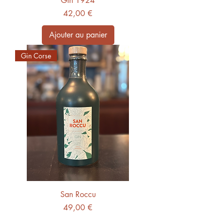
Gin 1924
Prix
42,00 €
Ajouter au panier
Gin Corse
San Roccu
Prix
49,00 €