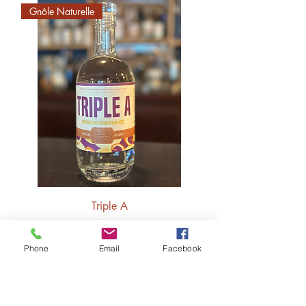
Gnôle Naturelle
Triple A
Prix
44,00 €
Phone
Email
Facebook
Ajouter au panier