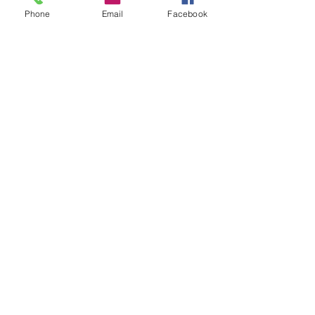
Phone
Email
Facebook
Roule casquette
02 40 53 07 20
roulecasquette@gmail.com
Contactez-nous
E‑mail