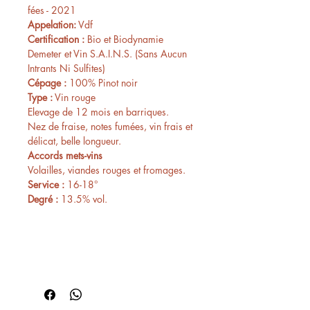
fées - 2021
Appelation:
Vdf
Certification :
Bio et Biodynamie
Demeter et Vin S.A.I.N.S. (Sans Aucun
Intrants Ni Sulfites)
Cépage :
100% Pinot noir
Type :
Vin rouge
Elevage de 12 mois en barriques.
Nez de fraise, notes fumées, vin frais et
délicat, belle longueur.
Accords mets-vins
Volailles, viandes rouges et fromages.
Service :
16-18°
Degré :
13.5% vol.