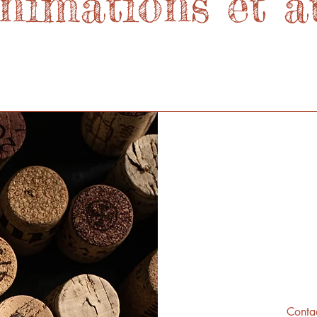
nimations et at
Contac