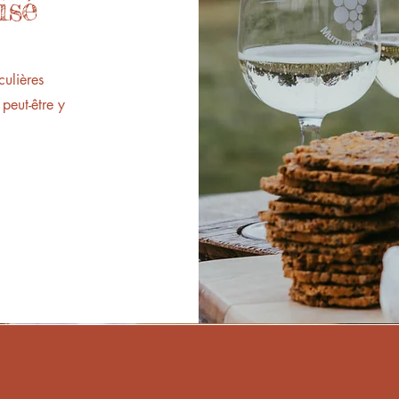
isé
culières
peut-être y