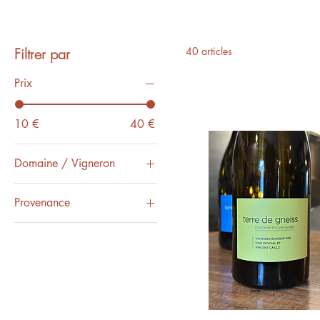
Filtrer par
40 articles
Prix
10 €
40 €
Domaine / Vigneron
1006 - Pauline Lair
Provenance
Chai de Thélème
Loire
Domaine Delettre -
Stéphane Delettre
Domaine des Frères -
Valentin et Marie
Bruneau