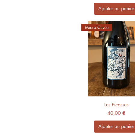
Ajouter au panier
Micro Cuvée
Les Picasses
Prix
40,00 €
Ajouter au panier