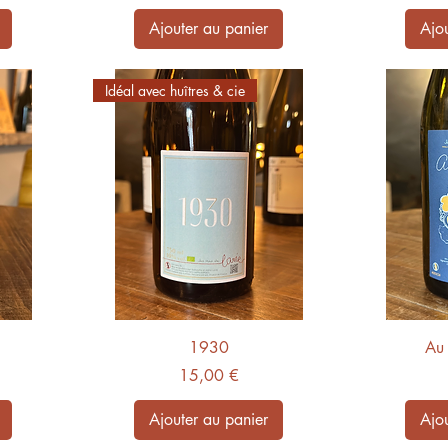
Ajouter au panier
Ajou
Idéal avec huîtres & cie
1930
Au 
Prix
15,00 €
Ajouter au panier
Ajou