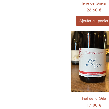
Le domaine de l'Oubliée
Terre de Gneiss
- Xavier Courant
Prix
26,60 €
Les vins de Lavie
Marie Rocher
Ajouter au panier
Eric Sage
Fief de la Gite
Prix
17,80 €