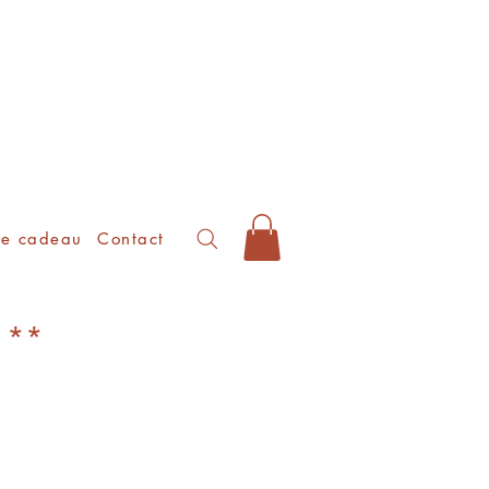
te cadeau
Contact
o **