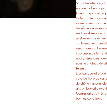
Sur notre site, vous t
encore de beaux jour
Julien a repris les v
Calvo, suite à son dé
vigneron en Espagne. 
bénéficer de vignes p
été travaillées avec 
phytosanitaire ni herb
continental et d'une 
vendanges sont souve
l'occasion de lui rend
ecosystème ainsi que
sous la chateau du vi
Le vin :
Eraflé,macération de 
cuve de fibre de verr
de chêne français éle
ans en bouteille avan
Conservation :
Très b
bonnes conditions