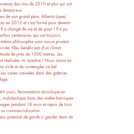
rouverez des vins de 2010 et plus qui ont
s devant eux.
ignes de son grand père, Alberto Lopez
cès en 2012 et s'est formé pour devenir
Il a changé de vie et de pays ! Il a pu
arfois centenaires qui ont toujours
la même philosophie sans aucun produit
icide. Elles bénéficient d'un climat
altitude de près de 1000 mètres. Les
nt réalisées mi octobre ! Nous avons eu
re visite et de contempler ce bel
 ses caves creusées dans des galeries
llage.
60 jours, fermentation alcoolique en
e, malolactique dans des vielles barriques
vages pendant 18 mois et repos de trois
t sa commercialisation.
eau potentiel de garde si garder dans de