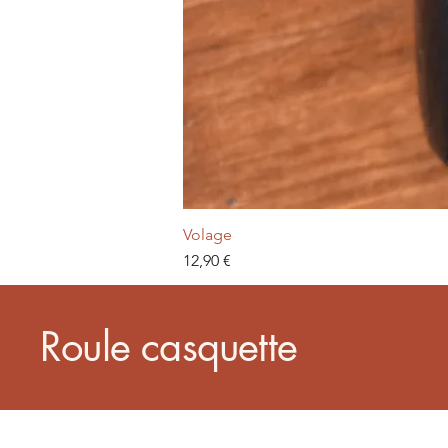
Volage
Prix
12,90 €
Roule casquette