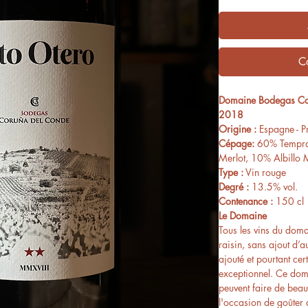
C
Domaine Bodegas Cor
2018
Origine :
Espagne - Pr
Cépage:
60% Tempra
Merlot, 10% Albillo
Type :
Vin rouge
Degré :
13.5% vol.
Contenance :
150 cl
Le Domaine
Tous les vins du dom
raisin, sans ajout d’a
ajouté et pourtant cer
exceptionnel. Ce dom
peuvent faire de bea
l'occasion de goûter