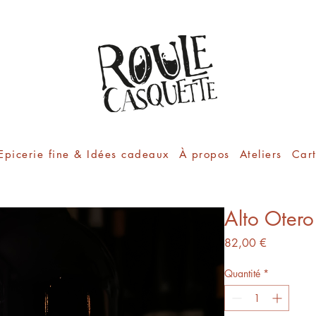
Epicerie fine & Idées cadeaux
À propos
Ateliers
Car
Alto Oter
Prix
82,00 €
Quantité
*