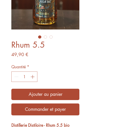
Rhum 5.5
Prix
49,90 €
Quantité
*
Ajouter au panier
Commander et payer
Distillerie Distiloire - Rhum 5.5 bio